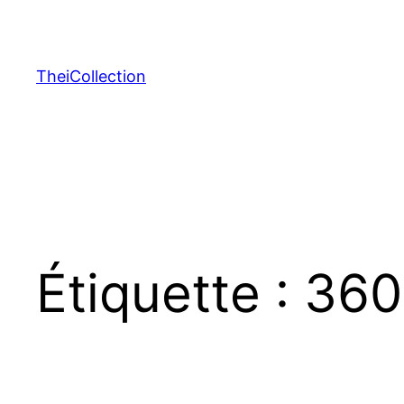
Aller
au
contenu
TheiCollection
Étiquette :
360