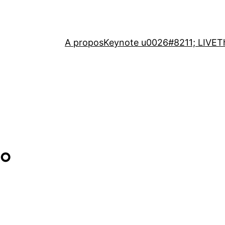
A propos
Keynote u0026#8211; LIVE
T
°