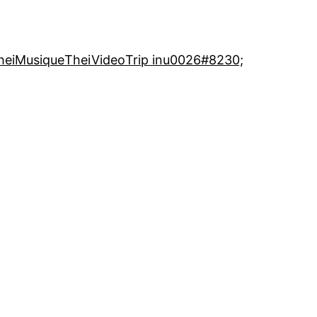
heiMusique
TheiVideo
Trip inu0026#8230;