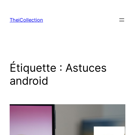
Aller
au
TheiCollection
contenu
Étiquette :
Astuces
android