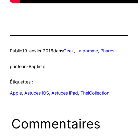
Publié
19 janvier 2016
dans
Geek
, 
La pomme
, 
Phares
par
Jean-Baptiste
Étiquettes :
Apple
, 
Astuces iOS
, 
Astuces iPad
, 
TheiCollection
Commentaires