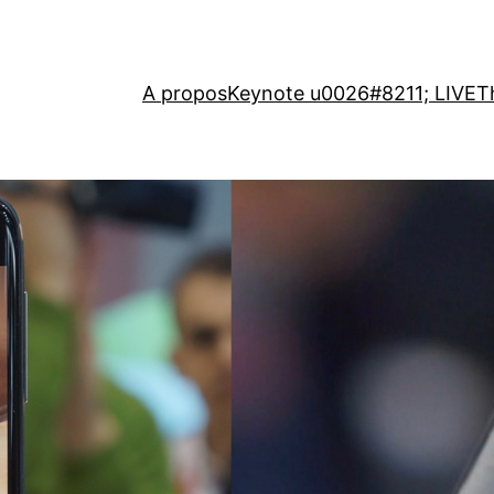
A propos
Keynote u0026#8211; LIVE
T