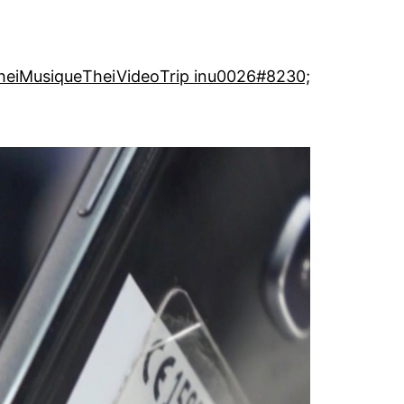
heiMusique
TheiVideo
Trip inu0026#8230;