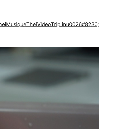
heiMusique
TheiVideo
Trip inu0026#8230;