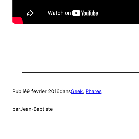
Publié
9 février 2016
dans
Geek
, 
Phares
par
Jean-Baptiste