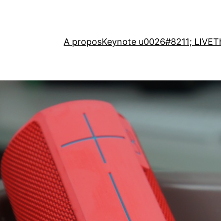
A propos
Keynote u0026#8211; LIVE
T