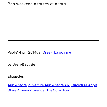
Bon weekend à toutes et à tous.
Publié
14 juin 2014
dans
Geek
, 
La pomme
par
Jean-Baptiste
Étiquettes :
Apple Store
, 
ouverture Apple Store Aix
, 
Ouverture Apple
Store Aix-en-Provence
, 
TheiCollection