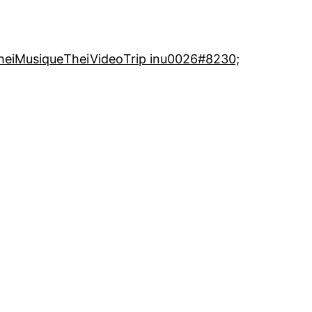
heiMusique
TheiVideo
Trip inu0026#8230;