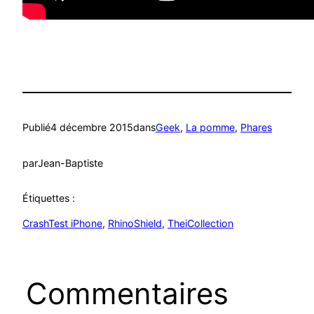
Publié
4 décembre 2015
dans
Geek
, 
La pomme
, 
Phares
par
Jean-Baptiste
Étiquettes :
CrashTest iPhone
, 
RhinoShield
, 
TheiCollection
Commentaires