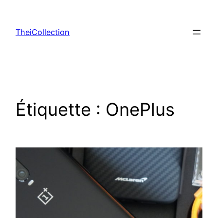
Aller
au
TheiCollection
contenu
Étiquette :
OnePlus