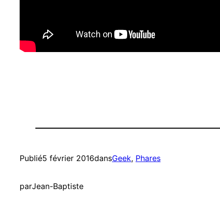
Publié
5 février 2016
dans
Geek
, 
Phares
par
Jean-Baptiste