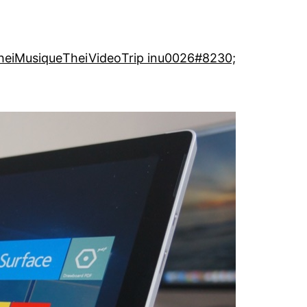
heiMusique
TheiVideo
Trip inu0026#8230;