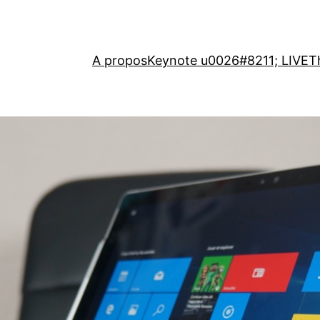
A propos
Keynote u0026#8211; LIVE
T