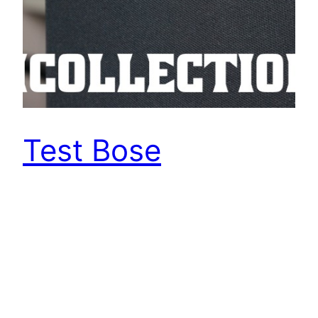
Test Bose
SoundTouch 10
Français
Bose est revenu il y a quelques semaines avec
une nouvelle enceinte Bluetooth et WiFi, la
SoundTouch 10. Que vaut-elle ? Réponse.…