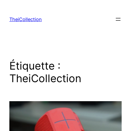
Aller
au
TheiCollection
contenu
Étiquette :
TheiCollection